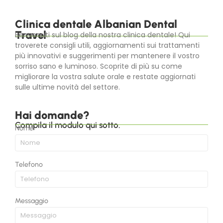
Clinica dentale Albanian Dental
Travel
Benvenuti sul blog della nostra clinica dentale! Qui
troverete consigli utili, aggiornamenti sui trattamenti
più innovativi e suggerimenti per mantenere il vostro
sorriso sano e luminoso. Scoprite di più su come
migliorare la vostra salute orale e restate aggiornati
sulle ultime novità del settore.
Hai domande?​
Compila il modulo qui sotto.
Nome
Telefono
Messaggio