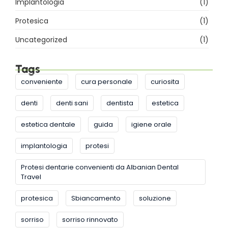
Implantologia
(1)
Protesica
(1)
Uncategorized
(1)
Tags
conveniente
cura personale
curiosita
denti
denti sani
dentista
estetica
estetica dentale
guida
igiene orale
implantologia
protesi
Protesi dentarie convenienti da Albanian Dental
Travel
protesica
Sbiancamento
soluzione
sorriso
sorriso rinnovato